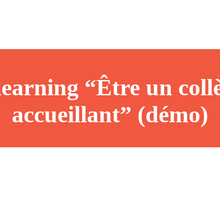
learning “Être un coll
accueillant” (démo)